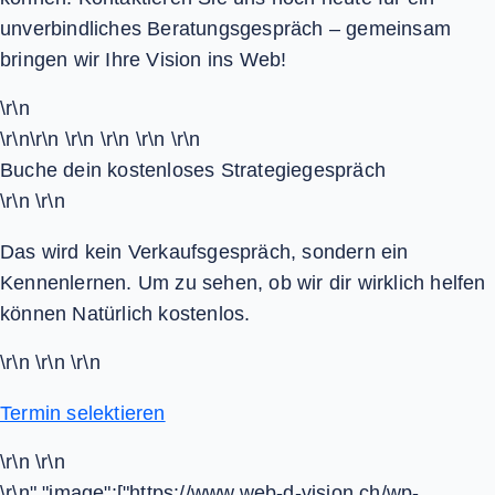
unverbindliches Beratungsgespräch – gemeinsam
bringen wir Ihre Vision ins Web!
\r\n
\r\n\r\n \r\n \r\n \r\n \r\n
Buche dein kostenloses Strategiegespräch
\r\n \r\n
Das wird kein Verkaufsgespräch, sondern ein
Kennenlernen. Um zu sehen, ob wir dir wirklich helfen
können Natürlich kostenlos.
\r\n \r\n \r\n
Termin selektieren
\r\n \r\n
\r\n","image":["https://www.web-d-vision.ch/wp-