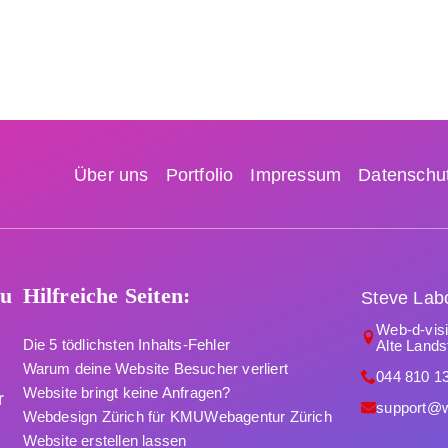
Über uns
Portfolio
Impressum
Datenschut
du
Hilfreiche Seiten:
Steve Lab
Web-d-vi
Die 5 tödlichsten Inhalts-Fehler
Alte Lands
Warum deine Website Besucher verliert
044 810 1
Website bringt keine Anfragen?
r
support@w
Webdesign Zürich für KMU
Webagentur Zürich
Website erstellen lassen