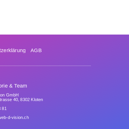
zerklärung
AGB
orie & Team
sion GmbH
trasse 40, 8302 Kloten
3 81
eb-d-vision.ch