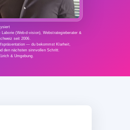
ysiert
e Laborie (Web-d-vision), Webstrategieberater &
chweiz seit 2006.
fspräsentation — du bekommst Klarheit,
nd den nächsten sinnvollen Schritt.
Zürich & Umgebung.